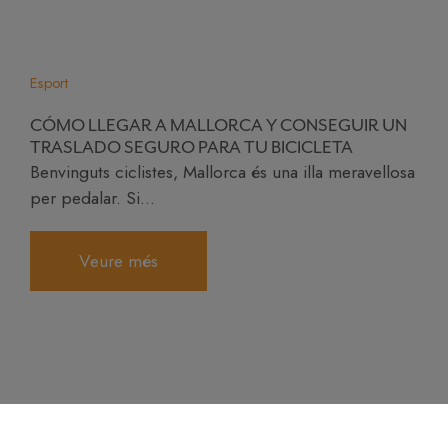
Esport
CÓMO LLEGAR A MALLORCA Y CONSEGUIR UN
TRASLADO SEGURO PARA TU BICICLETA
Benvinguts ciclistes, Mallorca és una illa meravellosa
per pedalar. Si...
Veure més