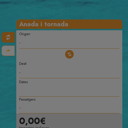
Anada i tornada
Origen
Destí
Dates
Passatgers
0,00€
Impostos inclosos