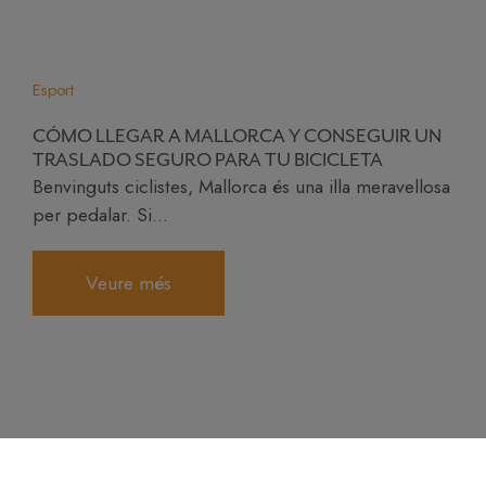
Esport
CÓMO LLEGAR A MALLORCA Y CONSEGUIR UN
TRASLADO SEGURO PARA TU BICICLETA
Benvinguts ciclistes, Mallorca és una illa meravellosa
per pedalar. Si...
Veure més