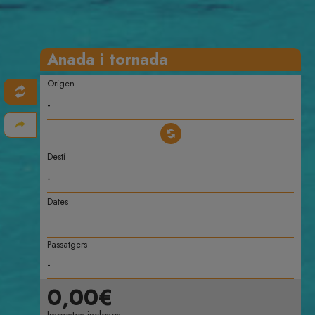
Anada i tornada
Origen
Destí
Dates
Passatgers
0,00€
Impostos inclosos