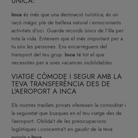
ÚNICA:
Inca
és més que una destinació turística; és un
racó màgic ple de bellesa natural i emocionants
activitats d'oci. Guarda records únics de l'illa per
tota la vida. Entenem que el més important per a
tu són les persones. Ens encarreguem del
transport del teu grup.
Inca
té tot el que
necessites per a unes vacances inoblidables.
VIATGE CÒMODE I SEGUR AMB LA
TEVA TRANSFERÈNCIA DES DE
L'AEROPORT A INCA
Els nostres trasllats privats ofereixen la comoditat i
la seguretat que busques en el teu viatge des de
l'aeroport. Oblida't de les preocupacions
logístiques i concentra't en gaudir de la teva
estada a
Inca
.