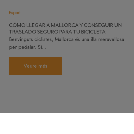
Esport
CÓMO LLEGAR A MALLORCA Y CONSEGUIR UN
TRASLADO SEGURO PARA TU BICICLETA
Benvinguts ciclistes, Mallorca és una illa meravellosa
per pedalar. Si...
Veure més