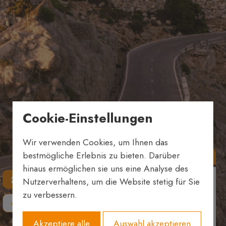
Cookie-Einstellungen
Wir verwenden Cookies, um Ihnen das
Hin-und Rückfahrt
bestmögliche Erlebnis zu bieten. Darüber
hinaus ermöglichen sie uns eine Analyse des
Herkunft
Nutzerverhaltens, um die Website stetig für Sie
zu verbessern.
Akzeptiere alle
Auswahl akzeptieren
Bestimmung