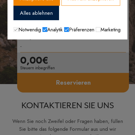
Alles ablehnen
Termine
Notwendig
Analytik
Präferenzen
Marketing
Passagiere
0,00€
Steuern inbegriffen
Reservieren
KONTAKTIEREN SIE UNS
Wenn Sie noch Zweifel oder Fragen haben, füllen
Sie bitte das folgende Formular aus und wir