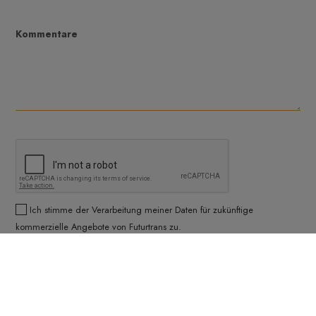
Kommentare
Ich stimme der Verarbeitung meiner Daten für zukünftige
kommerzielle Angebote von Futurtrans zu.
Ich stimme den Bestimmungen der Verordnung (EU) 2016/679 des
Europäischen Parlaments und des Rates vom 27. April 2016 (im
Folgenden DSGVO) zum Schutz natürlicher Personen bei der
Verarbeitung personenbezogener Daten durch einen Teil der Das
Unternehmen Futurtrans wird die persönlichen Daten, die Sie uns zur