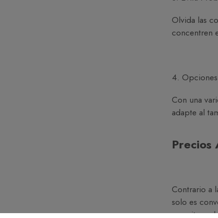
Olvida las c
concentren en
4. Opciones 
Con una vari
adapte al ta
Precios 
Contrario a 
solo es conv
permiten ada