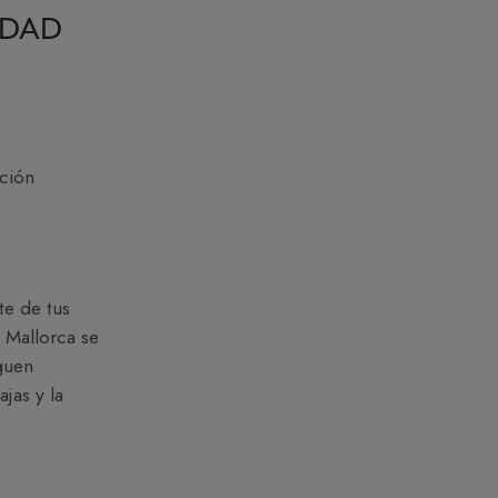
IDAD
ción
te de tus
 Mallorca se
guen
jas y la