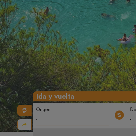
Ida y vuelta
Origen
De