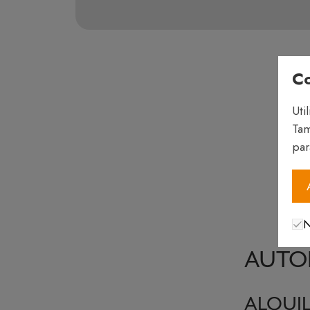
Co
Uti
Tam
par
N
AUTO
ALQUIL