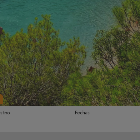
stino
Fechas