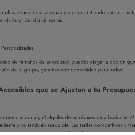
omplicaciones de estacionamiento, permitiendo que tus invit
 disfrutar del día sin estrés.
Personalizadas:
edad de tamaños de autobuses, puedes elegir la opción que
maño de tu grupo, garantizando comodidad para todos.
Accesibles que se Ajustan a tu Presupue
la creencia común, el alquiler de autobuses para bodas en M
eniente sino también asequible. Las tarifas competitivas y tr
ptar este servicio a tus necesidades financieras.