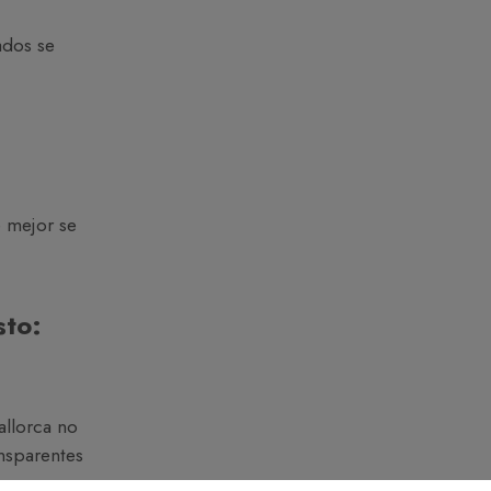
ados se
 mejor se
sto:
allorca no
ansparentes