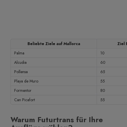
Beliebte Ziele auf Mallorca
Ziel
Palma
10
Alcudia
60
Pollensa
65
Playa de Muro
55
Formentor
80
Can Picafort
55
Warum Futurtrans für Ihre