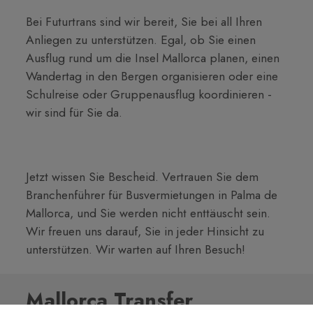
Bei Futurtrans sind wir bereit, Sie bei all Ihren
Anliegen zu unterstützen. Egal, ob Sie einen
Ausflug rund um die Insel Mallorca planen, einen
Wandertag in den Bergen organisieren oder eine
Schulreise oder Gruppenausflug koordinieren -
wir sind für Sie da.
Jetzt wissen Sie Bescheid. Vertrauen Sie dem
Branchenführer für Busvermietungen in Palma de
Mallorca, und Sie werden nicht enttäuscht sein.
Wir freuen uns darauf, Sie in jeder Hinsicht zu
unterstützen. Wir warten auf Ihren Besuch!
Mallorca Transfer