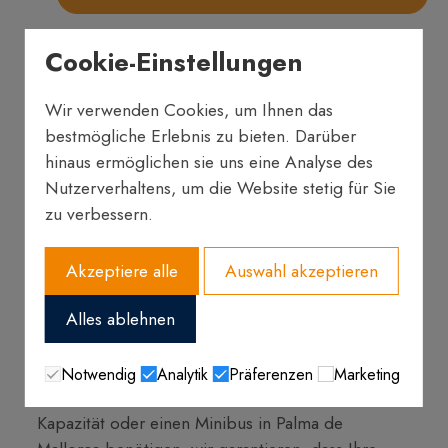
BUSVERMIETUNG
Cookie-Einstellungen
MALLORCA
Wir verwenden Cookies, um Ihnen das
bestmögliche Erlebnis zu bieten. Darüber
Suchen Sie nach dem besten Busvermieter in
hinaus ermöglichen sie uns eine Analyse des
Palma de Mallorca? In diesem Fall ist Futurtrans
Nutzerverhaltens, um die Website stetig für Sie
die einzige Wahl. Als Spezialisten in diesem
zu verbessern.
Bereich bieten wir eine Reihe äußerst nützlicher
Dienstleistungen für erstklassige Transfers an,
Akzeptiere alle
Auswahl akzeptieren
sowohl für Privatpersonen als auch für Profis.
Alles ablehnen
Unsere umfangreiche Fahrzeugflotte steht Ihnen
Notwendig
Analytik
Präferenzen
Marketing
zur Verfügung. Egal, ob Sie einen Bus mit hoher
Kapazität oder einen Minibus in Palma de