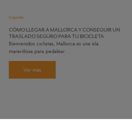
Deporte
CÓMO LLEGAR A MALLORCA Y CONSEGUIR UN
TRASLADO SEGURO PARA TU BICICLETA
Bienvenidos ciclistas, Mallorca es una isla
maravillosa para pedalear....
Ver más