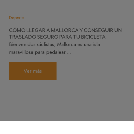
Deporte
CÓMO LLEGAR A MALLORCA Y CONSEGUIR UN
TRASLADO SEGURO PARA TU BICICLETA
Bienvenidos ciclistas, Mallorca es una isla
maravillosa para pedalear....
Ver más