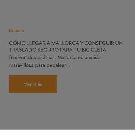
Deporte
CÓMO LLEGAR A MALLORCA Y CONSEGUIR UN
TRASLADO SEGURO PARA TU BICICLETA
Bienvenidos ciclistas, Mallorca es una isla
maravillosa para pedalear....
Ver más