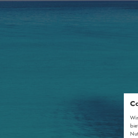
Co
Wir
bie
Nut