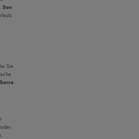
.
Son
Urlaub
ie Sie
ische
Serra
r
 oder
n.