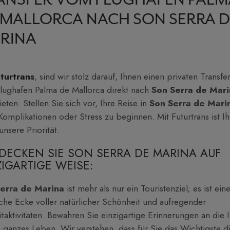
ANSFER VOM FLUGHAFEN PALM
 MALLORCA NACH SON SERRA D
RINA
turtrans
, sind wir stolz darauf, Ihnen einen privaten Transfe
lughafen Palma de Mallorca direkt nach
Son Serra de Mar
eten. Stellen Sie sich vor, Ihre Reise in
Son Serra de Mari
omplikationen oder Stress zu beginnen. Mit Futurtrans ist Ih
unsere Priorität.
DECKEN SIE SON SERRA DE MARINA AUF
ZIGARTIGE WEISE:
Serra de Marina
ist mehr als nur ein Touristenziel; es ist ein
che Ecke voller natürlicher Schönheit und aufregender
itaktivitäten. Bewahren Sie einzigartige Erinnerungen an die I
n ganzes Leben. Wir verstehen, dass für Sie das Wichtigste d