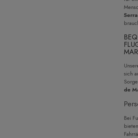
Mensc
Serr
brauc
BEQ
FLU
MAR
Unsere
sich a
Sorgen
de M
Pers
Bei Fu
bieten
Fahrrä