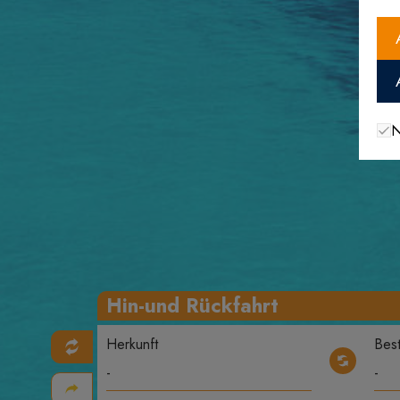
N
Hin-und Rückfahrt
Herkunft
Bes