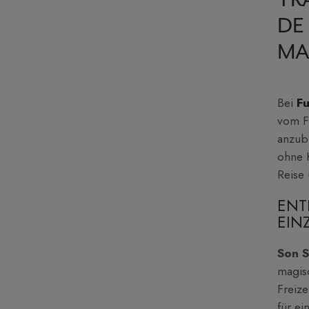
TR
DE
MA
Bei
Fu
vom F
anzubi
ohne K
Reise 
ENT
EIN
Son 
magis
Freize
für ei