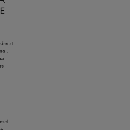
A
E
rdienst
ina
.
na
re
e
nsel
ie