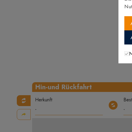
Nut
N
Hin-und Rückfahrt
Herkunft
Bes